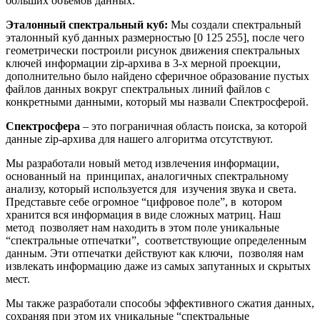
больших объемов данных.”
Эталонный спектральный куб:
Мы создали спектральный
эталонный куб данных размерностью [0 125 255], после чего
геометрически построили рисунок движения спектральных
ключей информации zip-архива в 3-х мерной проекции,
дополнительно было найдено сферичное образование пустых
файлов данных вокруг спектральных линий файлов с
конкретными данными, который мы назвали Спектросферой.
Спектросфера
– это пограничная область поиска, за которой
данные zip-архива для нашего алгоритма отсутствуют.
Мы разработали новый метод извлечения информации,
основанный на принципах, аналогичных спектральному
анализу, который используется для изучения звука и света.
Представьте себе огромное “цифровое поле”, в котором
хранится вся информация в виде сложных матриц. Наш
метод позволяет нам находить в этом поле уникальные
“спектральные отпечатки”, соответствующие определенным
данным. Эти отпечатки действуют как ключи, позволяя нам
извлекать информацию даже из самых запутанных и скрытых
мест.
Мы также разработали способы эффективного сжатия данных,
сохраняя при этом их уникальные “спектральные