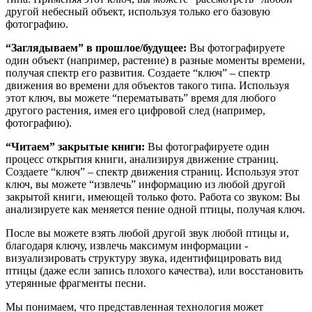
другой небесный объект, используя только его базовую
фотографию.
“Заглядываем” в прошлое/будущее:
Вы фотографируете
один объект (например, растение) в разные моменты времени,
получая спектр его развития. Создаете “ключ” – спектр
движения во времени для объектов такого типа. Используя
этот ключ, вы можете “перематывать” время для любого
другого растения, имея его цифровой след (например,
фотографию).
“Читаем” закрытые книги:
Вы фотографируете один
процесс открытия книги, анализируя движение страниц.
Создаете “ключ” – спектр движения страниц. Используя этот
ключ, вы можете “извлечь” информацию из любой другой
закрытой книги, имеющей только фото. Работа со звуком: Вы
анализируете как меняется пение одной птицы, получая ключ.
После вы можете взять любой другой звук любой птицы и,
благодаря ключу, извлечь максимум информации -
визуализировать структуру звука, идентифицировать вид
птицы (даже если запись плохого качества), или восстановить
утерянные фрагменты песни.
Мы понимаем, что представленная технология может