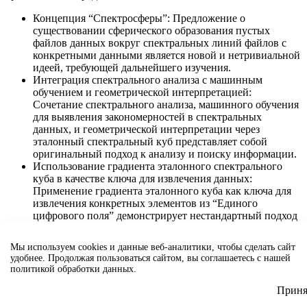
Концепция “Спектросферы”: Предложение о
существовании сферического образования пустых
файлов данных вокруг спектральных линий файлов с
конкретными данными является новой и нетривиальной
идеей, требующей дальнейшего изучения.
Интеграция спектрального анализа с машинным
обучением и геометрической интерпретацией:
Сочетание спектрального анализа, машинного обучения
для выявления закономерностей в спектральных
данных, и геометрической интерпретации через
эталонный спектральный куб представляет собой
оригинальный подход к анализу и поиску информации.
Использование градиента эталонного спектрального
куба в качестве ключа для извлечения данных:
Применение градиента эталонного куба как ключа для
извлечения конкретных элементов из “Единого
цифрового поля” демонстрирует нестандартный подход
к решению задачи поиска.
Мы используем cookies и данные веб-аналитики, чтобы сделать сайт
Новизна: Проект обладает элементами новизны, которые
удобнее. Продолжая пользоваться сайтом, вы соглашаетесь с нашей
заключаются в следующем:
политикой обработки данных.
Возможное открытие “Спектросферы”: Обнаружение и
Приня
описание феномена “Спектросферы” (если подтвердится