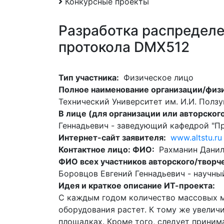
Конкурсные проекты
Разработка распределе
протокола DMX512
Тип участника:
Физическое лицо
Полное наименование организации/физи
Технический Университет им. И.И. Полз
В лице (для организации или авторско
Геннадьевич - заведующий кафедрой "Пр
Интернет-сайт заявителя:
www.altstu.ru
Контактное лицо: ФИО:
Рахманин Данил
ФИО всех участников авторского/творч
Боровцов Евгений Геннадьевич - научны
Идея и краткое описание ИТ-проекта:
С каждым годом количество массовых м
оборудования растет. К тому же увелич
площадках. Кроме того, следует приним