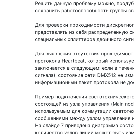
Решить данную проблему можно, продуб
сохранить работоспособность группы с
Для проверки проходимости дискретног
представлять из себя распределенную с
специальных сплиттеров двоичного сигн
Для выявления отсутствия проходимост
протокола Heartbeat, который использу
заключается в следующем: если в тече
сигнала), состояние сети DMX512 не изм
информационный пакет протокола не дос
Пример подключения светотехнического
состоящей из узла управления (Main node
используемым для коммутации светотех
сообщениями между узлом управления и
На слайде 7 приведена диаграмма состо
количество узлов линий может быть изм