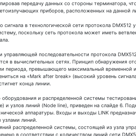
лировав передачу данных со стороны терминатора, чт
ветоизлучающих приборов, расположенных на данной л
о сигнала в технологической сети протокола DMX512 
истему, поскольку сеть протокола может иметь ветвл
ала.
и управляющей последовательности протокола DMX512
ется в вычислительных сетях. Принцип обнаружения отс
нии периода, превышающего максимальный временной ин
ениться на «Mark after break» (высокий уровень сигнал
тигнет конца линии.
 оборудования и распределенной системы тестирован
) и узлов линий (Node line), приведен на слайде 6. П
нической аппаратуры. Входы и выходы LINK предназн
 узлами линий.
яний распределенной системы, состоящей из узла упра
енено в соответствии с количеством линий сети DMX51