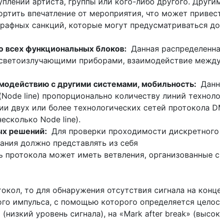
уплении артиста, группы или кого-либо другого. Други
портить впечатление от мероприятия, что может приве
рафных санкций, которые могут предусматриваться до
о всех функциональных блоков:
Данная распределенна
 светоизлучающими приборами, взаимодействие межд
модействию с другими системами, мобильность:
Данн
(Node line) пропорционально количеству линий технол
ии двух или более технологических сетей протокола 
есколько Node line).
ых решений:
Для проверки проходимости дискретного 
ания должно представлять из себя
ть протокола может иметь ветвления, организованные
кол, то для обнаружения отсутствия сигнала на конц
вого импульса, с помощью которого определяется цело
 (низкий уровень сигнала), на «Mark after break» (выс