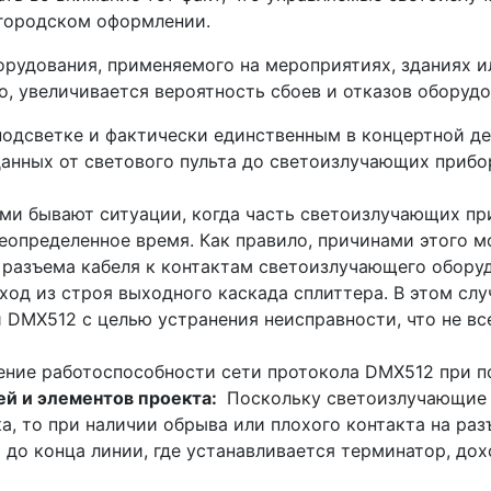
 городском оформлении.
орудования, применяемого на мероприятиях, зданиях и
о, увеличивается вероятность сбоев и отказов оборудо
подсветке и фактически единственным в концертной д
анных от светового пульта до светоизлучающих прибо
ми бывают ситуации, когда часть светоизлучающих пр
еопределенное время. Как правило, причинами этого 
в разъема кабеля к контактам светоизлучающего оборуд
ход из строя выходного каскада сплиттера. В этом сл
и DMX512 с целью устранения неисправности, что не в
ение работоспособности сети протокола DMX512 при п
й и элементов проекта:
Поскольку светоизлучающие
а, то при наличии обрыва или плохого контакта на раз
до конца линии, где устанавливается терминатор, дохо