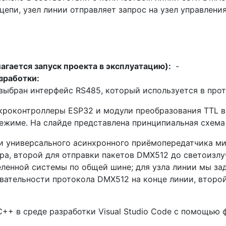
епи, узел линии отправляет запрос на узел управления
лагается запуск проекта в эксплуатацию):
-
зработки:
выбран интерфейс RS485, который используется в про
кроконтроллеры ESP32 и модули преобразования TTL 
ежиме. На слайде представлена принципиальная схема 
и универсального асинхронного приёмопередатчика ми
ра, второй для отправки пакетов DMX512 до светоизл
енной системы по общей шине; для узла линии мы зад
вательности протокола DMX512 на конце линии, второй
+ в среде разработки Visual Studio Code с помощью фр