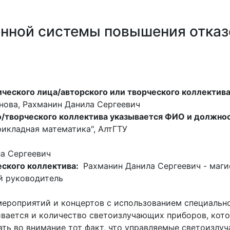
нной системы повышения отказ
ческого лица/авторского или творческого коллектив
унова, Рахманин Данила Сергеевич
го/творческого коллектива указывается ФИО и должно
икладная математика", АлтГТУ
а Сергеевич
еского коллектива:
Рахманин Данила Сергеевич - маги
й руководитель
ероприятий и концертов с использованием специально
ивается и количество светоизлучающих приборов, кот
ать во внимание тот факт, что управляемые светоизлу